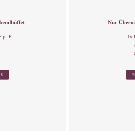
bendbüffet
Nur Überna
 p. P.
1x 
GE
B